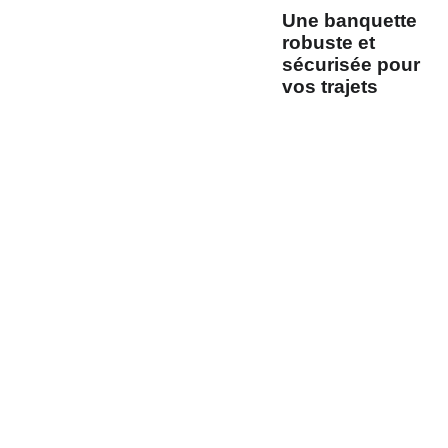
Une banquette
robuste et
sécurisée pour
vos trajets
La
banquette fixe
RAM03 de
Mobiframe
est
conçue pour
s’intégrer
parfaitement à la
seconde rangée
de
nombreux véhicules
de loisirs. Destinée
aux catégories M1 et
N1, elle est
entièrement
homologuée selon
les exigences ECE
,
garantissant ainsi un