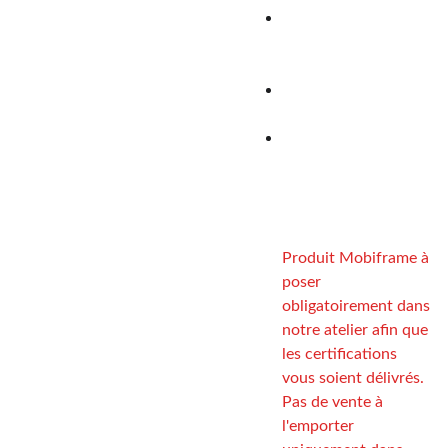
Réglage latéral
jusqu’à 110 mm pour
plus de confort
Réglage longitudinal
et dossier inclinable
Deux types
d’installation
:
renforts sous
plancher ou plaque
collée
Produit Mobiframe à
poser
obligatoirement dans
notre atelier afin que
les certifications
vous soient délivrés.
Pas de vente à
l'emporter