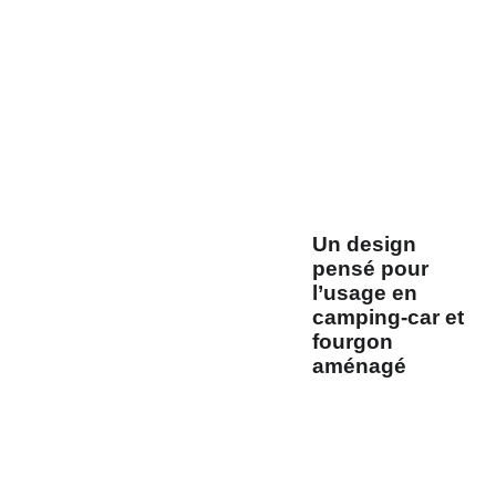
deux parties
intègre
également un
espace
de rangement
sous
l’assise, permettant
d’optimiser
l’organisation à bord
sans compromettre
le confort des
passagers.
Un design
pensé pour
l’usage en
camping-car et
fourgon
aménagé
Grâce à sa
base
surélevée
compatible avec les
références 995901