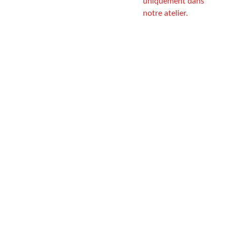
uniquement dans
notre atelier.
Tableau
homologation
véhiucle