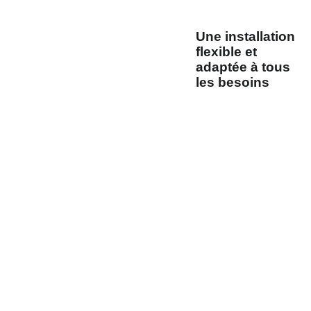
pleinement du
voyage.
Une installation
flexible et
adaptée à tous
les besoins
La banquette RAM03
est proposée avec
deux options de
fixation
: un système
de
renforts sous le
plancher
ou une
plaque d’installation
collée au sol
,
assurant ainsi une
adaptabilité parfaite
aux différents types
de véhicules de
loisirs. Son
cadre en