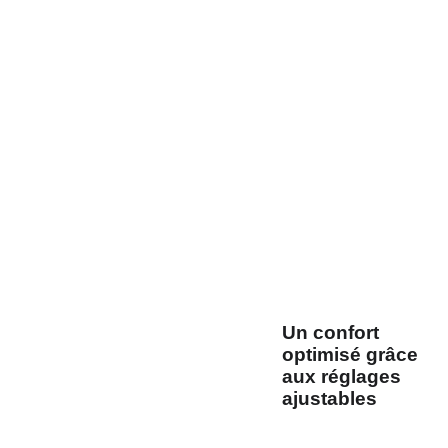
niveau de sécurité
optimal
pour les
passagers. Grâce à
ses
ceintures de
sécurité intégrées à
3 points
et ses
fixations
ISOFIX et
TOP TETHER
, elle
assure une
installation fiable et
adaptée aux familles
voyageant avec de
jeunes enfants.
Un confort
optimisé grâce
aux réglages
ajustables
Cette banquette
offre un
grand