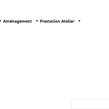
Aménagement
Prestation Atelier
Embase
Embase MO
Siège